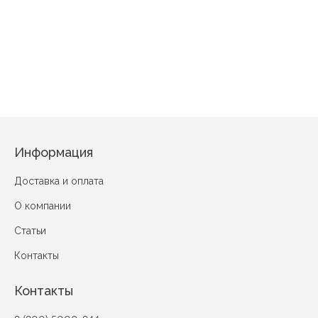
4531
Взгляд
7035-8
Ираклия
Акварель
Васили
Колокольчики
Подсолнух вид 3
Информация
Доставка и оплата
О компании
Статьи
Контакты
Контакты