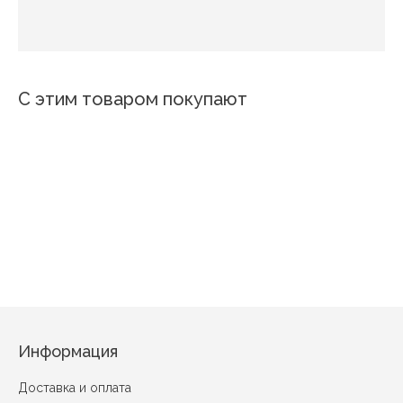
С этим товаром покупают
Эрика
Розы 4
Крокус
S 8790-08
Одуванчик
Белая лилия вид 1
Дельфины и ча
Информация
Доставка и оплата