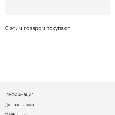
С этим товаром покупают
4417
4605
Кайса
Аканта
Салют 2
Беатрис
s 8789-04
Нежная роза
Розовый букет
Информация
Доставка и оплата
О компании