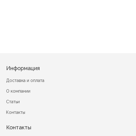
11863
Цветы
D
Элизабет
Лаура вид 2
Крокус в шоколаде
Яблоневый цвет вид 2
Информация
Доставка и оплата
О компании
Статьи
Контакты
Контакты