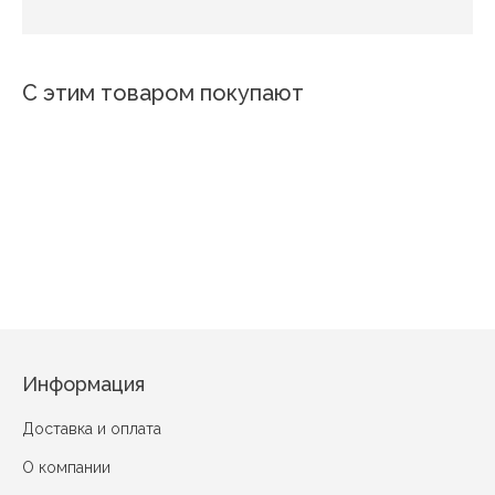
С этим товаром покупают
Волны
Лилия
5340-5
Капель
Абстракция
Кари
Калла в зелени
Сказочный мир
Информация
Доставка и оплата
О компании