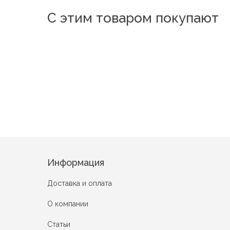
С этим товаром покупают
Новинка
Новинка
Новинка
Новинка
Новинка
Новинка
Новинка
Но
6069
4380
R1918
128
3818-6
А1958-9
LY3585-7
1053-1054
Информация
Доставка и оплата
О компании
Статьи