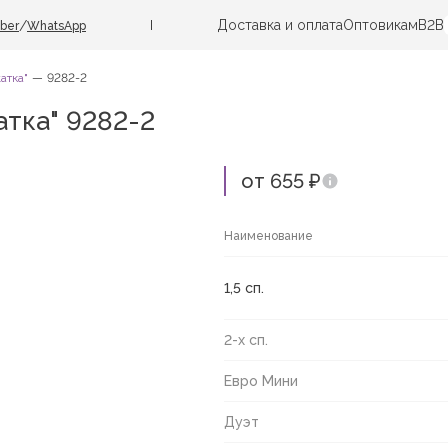
Доставка и оплата
Оптовикам
B2B
/
iber
WhatsApp
атка"
9282-2
тка" 9282-2
от 655 ₽
Наименование
1,5 сп.
2-х сп.
Евро Мини
Дуэт