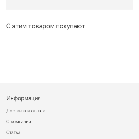
С этим товаром покупают
Новинка
Новинка
Новинка
Новинка
Новинка
Новинка
Новинка
Новинка
Новинка
Новинка
Новин
4105
4943
4859
YH611
4111-А
YH903
9281-07
A0399-7
9038В-4
А0068-
12234-08
Информация
Доставка и оплата
О компании
Статьи