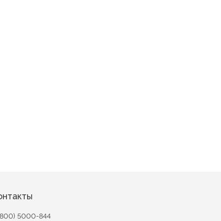
ка
а
Николь вид 1
Персеида вид 1
онтакты
(800) 5000-844