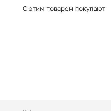
С этим товаром покупают
003
136-2
Арт-деко
Бумер
Коллекционные розы вид 2