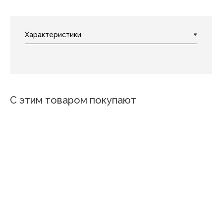
С этим товаром покупают
Новинка
Земляника
Миниатюра вид 1
Жемчужная гладь вид 1
Фламант вид 2/3 сир