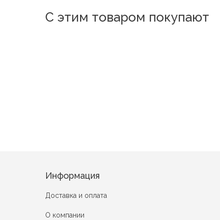
С этим товаром покупают
135-1
121-2
123-2
Бастия
Анютки
Галатея
Соломон
Люби
Информация
Доставка и оплата
О компании