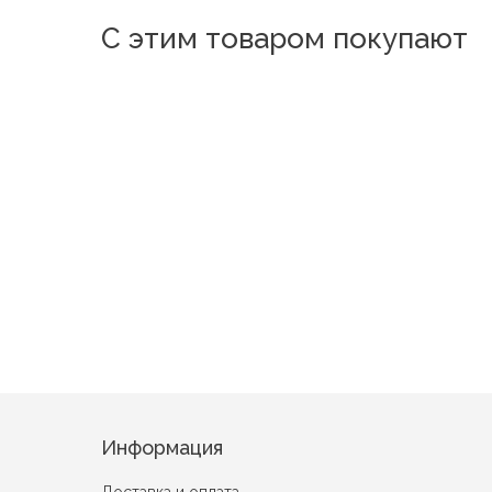
С этим товаром покупают
009
Странные сны
Цветочная аллея вид 1
Шоколадный
Информация