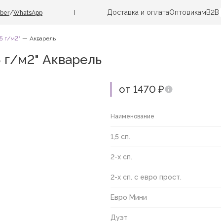
Доставка и оплата
Оптовикам
B2B
/
iber
WhatsApp
5 г/м2"
Акварель
5 г/м2" Акварель
от 1470 ₽
Наименование
1,5 сп.
2-х сп.
2-х сп. с евро прост.
Евро Мини
Дуэт