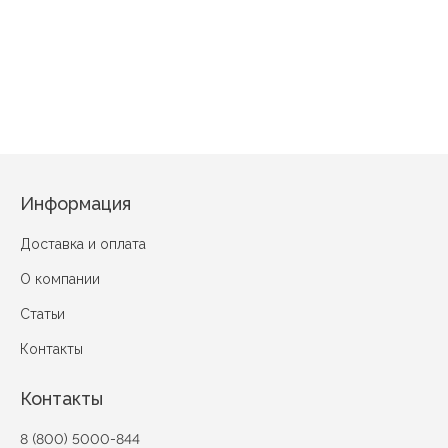
Зайчик
Дружба
Искорка
Ананасы
Mole's World
Лесная сказка
Мистер кролик
С
Информация
Доставка и оплата
О компании
Статьи
Контакты
Контакты
8 (800) 5000-844