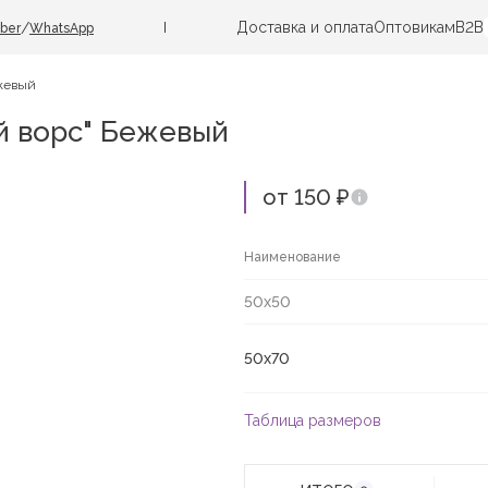
Доставка и оплата
Оптовикам
B2B
/
iber
WhatsApp
жевый
й ворс" Бежевый
от 150 ₽
Наименование
50х50
50х70
Таблица размеров